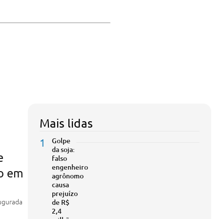
Mais lidas
1
Golpe
da soja:
e
falso
engenheiro
o em
agrônomo
causa
prejuízo
augurada
de R$
2,4