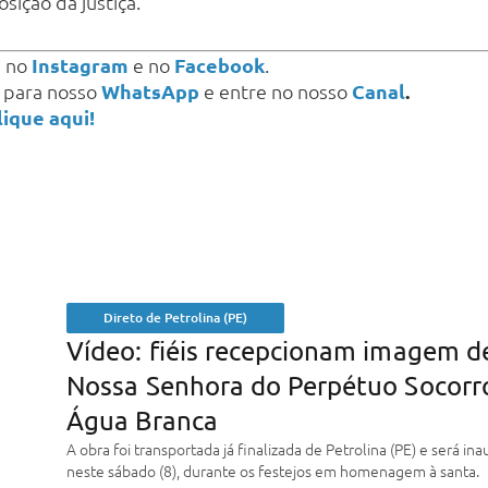
sição da justiça.
s
no
Instagram
e no
Facebook
.
a para nosso
WhatsApp
e entre no nosso
Canal
.
lique aqui!
Direto de Petrolina (PE)
Vídeo: fiéis recepcionam imagem d
Nossa Senhora do Perpétuo Socorr
Água Branca
A obra foi transportada já finalizada de Petrolina (PE) e será in
neste sábado (8), durante os festejos em homenagem à santa.