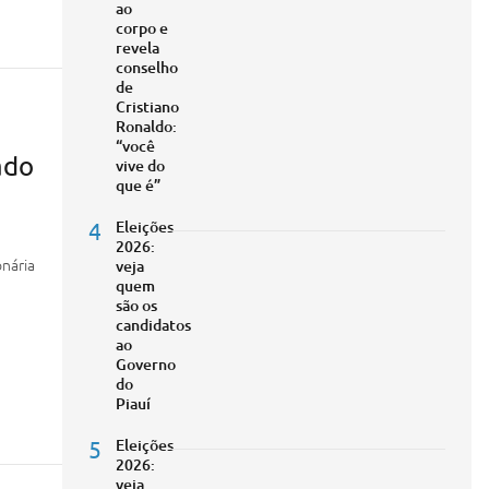
ao
corpo e
revela
conselho
de
Cristiano
Ronaldo:
“você
ado
vive do
que é”
4
Eleições
2026:
nária
veja
quem
são os
candidatos
ao
Governo
do
Piauí
5
Eleições
2026:
veja