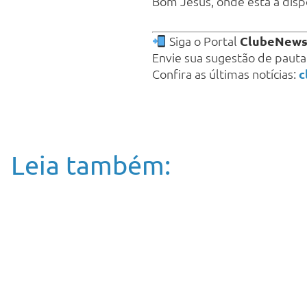
Bom Jesus, onde está a dispo
Siga o Portal
ClubeNew
Envie sua sugestão de paut
Confira as últimas notícias:
c
Leia também: