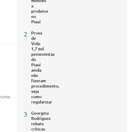
milhões
a
produtor
no
Piauí
2
Prova
de
Vida:
1,7 mil
pensionistas
do
Piauí
ainda
não
fizeram
procedimento;
veja
ecurso.
como
regularizar
3
Georgina
Rodríguez
rebate
críticas