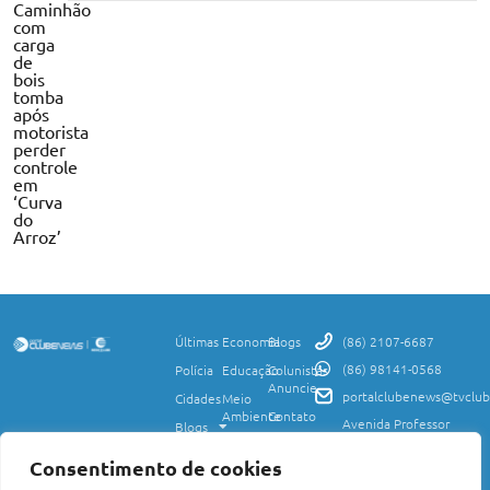
Caminhão
com
carga
de
bois
tomba
após
motorista
perder
controle
em
‘Curva
do
Arroz’
Últimas
Economia
Blogs
(86) 2107-6687
(86) 98141-0568
Polícia
Educação
Colunistas
Anuncie
portalclubenews@tvclub
Cidades
Meio
Ambiente
Contato
Avenida Professor
Blogs
Valter Alencar, 2120,
Ciência
Política de
Esporte
Monte Castelo,
e
Privacidade
Consentimento de cookies
Teresina, PI, 64017-
Saúde
Entretenimento