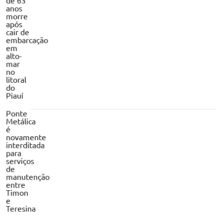
de 63
anos
morre
após
cair de
embarcação
em
alto-
mar
no
litoral
do
Piauí
Ponte
Metálica
é
novamente
interditada
para
serviços
de
manutenção
entre
Timon
e
Teresina