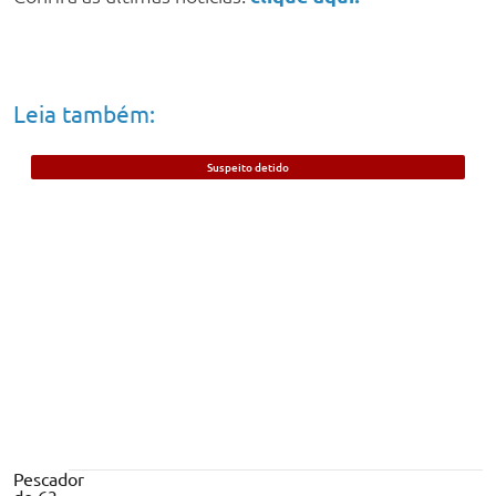
Leia também:
Suspeito detido
Polícia apreende 77 mudas de maconha,
armas e munição durante operação no
Sul do Piauí
Pescador