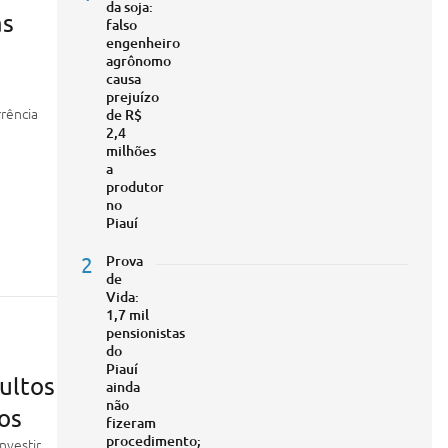
da soja:
as
falso
engenheiro
agrônomo
causa
prejuízo
rrência
de R$
2,4
milhões
a
produtor
no
Piauí
2
Prova
de
Vida:
1,7 mil
pensionistas
do
Piauí
ultos
ainda
não
os
fizeram
procedimento;
nvestir