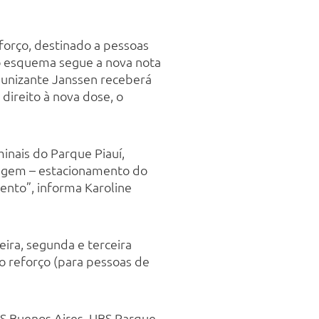
eforço, destinado a pessoas
o esquema segue a nova nota
munizante Janssen receberá
 direito à nova dose, o
minais do Parque Piauí,
ragem – estacionamento do
ento”, informa Karoline
eira, segunda e terceira
o reforço (para pessoas de
BS Buenos Aires, UBS Parque