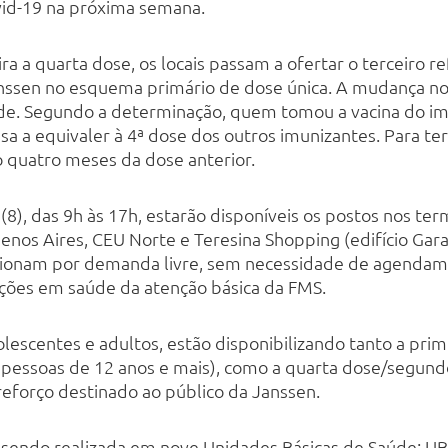
ovid-19 na próxima semana.
a a quarta dose, os locais passam a ofertar o terceiro r
nssen no esquema primário de dose única. A mudança n
úde. Segundo a determinação, quem tomou a vacina do i
sa a equivaler à 4ª dose dos outros imunizantes. Para ter
 quatro meses da dose anterior.
(8), das 9h às 17h, estarão disponíveis os postos nos ter
enos Aires, CEU Norte e Teresina Shopping (edifício Ga
ncionam por demanda livre, sem necessidade de agendam
ções em saúde da atenção básica da FMS.
lescentes e adultos, estão disponibilizando tanto a prim
 pessoas de 12 anos e mais), como a quarta dose/segund
 reforço destinado ao público da Janssen.
ue sendo realizada em nove Unidades Básicas de Saúde: U