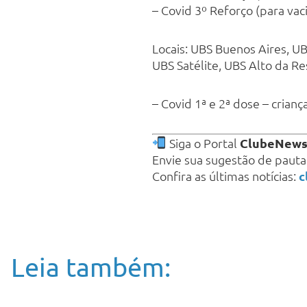
– Covid 3º Reforço (para v
Locais: UBS Buenos Aires, U
UBS Satélite, UBS Alto da Re
– Covid 1ª e 2ª dose – crianç
Siga o Portal
ClubeNew
Envie sua sugestão de paut
Confira as últimas notícias:
c
Leia também: