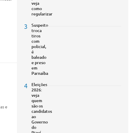
veja
como
regularizar
3
Suspeito
troca
tiros
com
policial,
é
baleado
e preso
em
Parnaíba
4
Eleições
2026:
veja
quem
são os
as e
candidatos
ao
Governo
do
Piauí