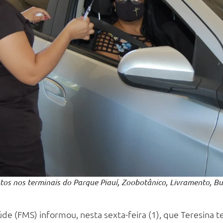
stos nos terminais do Parque Piauí, Zoobotânico, Livramento, Bu
e (FMS) informou, nesta sexta-feira (1), que Teresina te