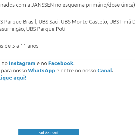
acinados com a JANSSEN no esquema primário/dose única
BS Parque Brasil, UBS Saci, UBS Monte Castelo, UBS Irmã 
ssurreição, UBS Parque Poti
as de 5 a 11 anos
s
no
Instagram
e no
Facebook
.
a para nosso
WhatsApp
e entre no nosso
Canal
.
lique aqui!
Sul do Piauí