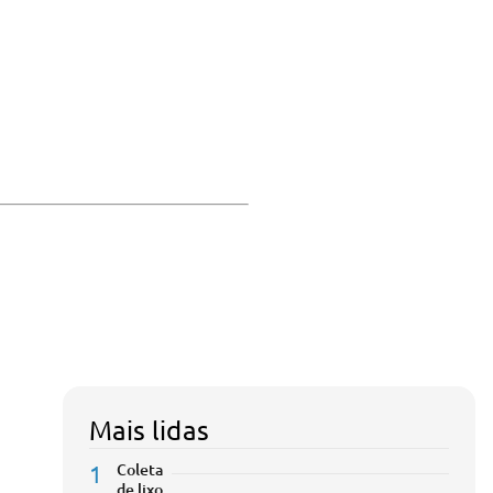
Mais lidas
1
Coleta
de lixo