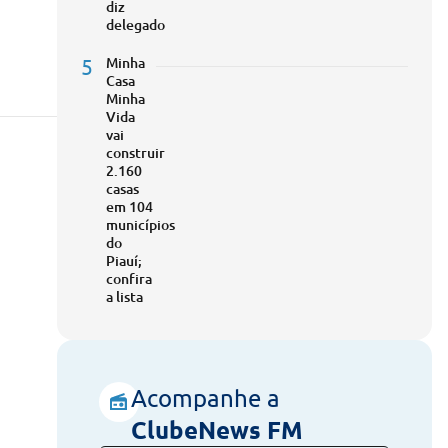
diz
delegado
5
Minha
Casa
Minha
Vida
vai
construir
2.160
casas
em 104
municípios
do
Piauí;
confira
a lista
Acompanhe a
ClubeNews FM