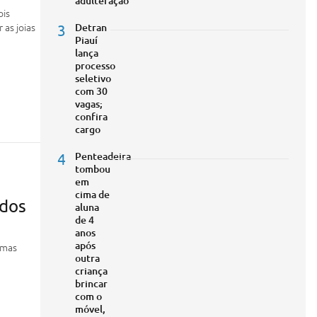
adulteração
ois
as joias
3
Detran
Piauí
lança
processo
seletivo
com 30
vagas;
confira
cargo
4
Penteadeira
tombou
em
cima de
 dos
aluna
de 4
anos
após
imas
outra
criança
brincar
com o
móvel,