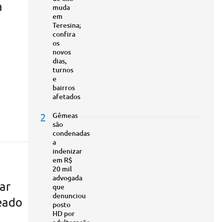
a
muda
em
Teresina;
confira
os
novos
dias,
turnos
e
bairros
afetados
2
Gêmeas
são
condenadas
a
indenizar
em R$
20 mil
advogada
tar
que
denunciou
eado
posto
HD por