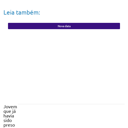
Leia também:
Nova data
Concurso unificado do Governo do Piauí
tem inscrições prorrogadas e prova
adiada
Jovem
que já
havia
sido
preso