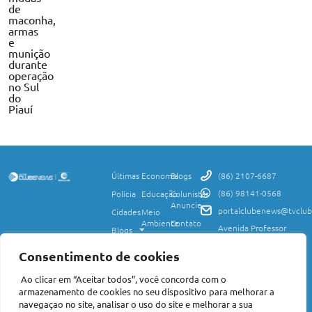
de
maconha,
armas
e
munição
durante
operação
no Sul
do
Piauí
Últimas
Economia
Blogs
(86) 2107-6687
(86) 98141-0568
Polícia
Educação
Colunistas
Anuncie
portalclubenews@tvclub
Cidades
Meio
Ambiente
Contato
Avenida Professor
Blogs
Valter Alencar, 2120,
Ciência
Política de
Esporte
Monte Castelo,
e
Privacidade
Consentimento de cookies
Teresina, PI, 64017-
Saúde
Entretenimento
Termos
425
Ao clicar em “Aceitar todos”, você concorda com o
Mundo
de Uso
Política
armazenamento de cookies no seu dispositivo para melhorar a
Agro
Transparência
Concursos
navegaçao no site, analisar o uso do site e melhorar a sua
e Igualdade