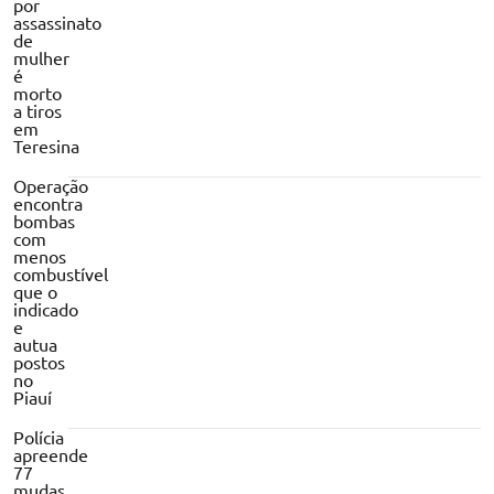
por
assassinato
de
mulher
é
morto
a tiros
em
Teresina
Operação
encontra
bombas
com
menos
combustível
que o
indicado
e
autua
postos
no
Piauí
Polícia
apreende
77
mudas