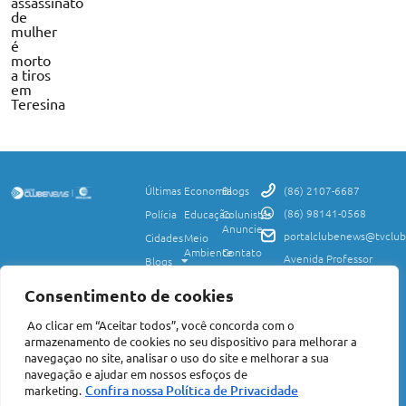
assassinato
de
mulher
é
morto
a tiros
em
Teresina
Últimas
Economia
Blogs
(86) 2107-6687
(86) 98141-0568
Polícia
Educação
Colunistas
Anuncie
portalclubenews@tvclub
Cidades
Meio
Ambiente
Contato
Avenida Professor
Blogs
Valter Alencar, 2120,
Ciência
Política de
Esporte
Monte Castelo,
e
Privacidade
Consentimento de cookies
Teresina, PI, 64017-
Saúde
Entretenimento
Termos
425
Ao clicar em “Aceitar todos”, você concorda com o
Mundo
de Uso
Política
armazenamento de cookies no seu dispositivo para melhorar a
Agro
Transparência
Concursos
navegaçao no site, analisar o uso do site e melhorar a sua
e Igualdade
e
navegação e ajudar em nossos esfoços de
Nacional
Empregos
Confira nossa Política de Privacidade
marketing.
©2026 Portal Clube News – Todos Direitos Reservados | Avenida Professor