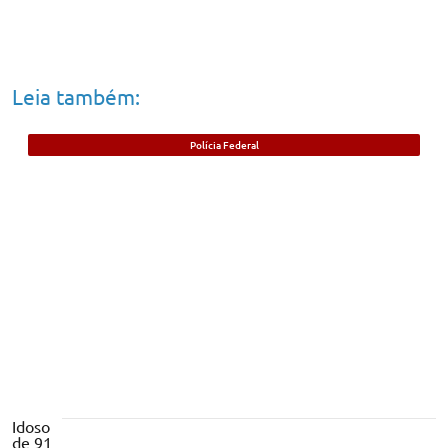
Leia também:
Polícia Federal
Foragido beneficiado com saída durante
pandemia da Covid-19 é preso no Piauí
Idoso
de 91