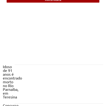
Foragido beneficiado com saída durante
pandemia da Covid-19 é preso no Piauí
Idoso
de 91
anos é
encontrado
morto
no Rio
Parnaíba,
em
Teresina
Concurso