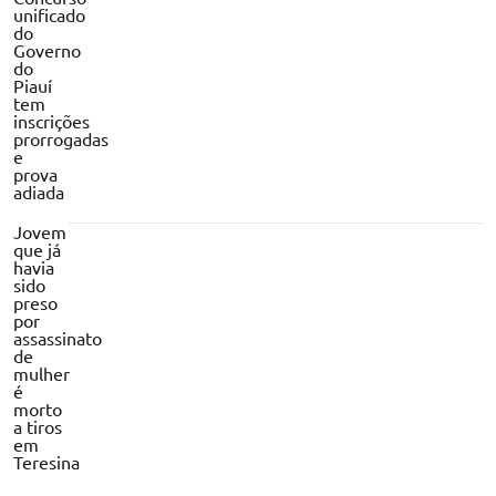
unificado
do
Governo
do
Piauí
tem
inscrições
prorrogadas
e
prova
adiada
Jovem
que já
havia
sido
preso
por
assassinato
de
mulher
é
morto
a tiros
em
Teresina