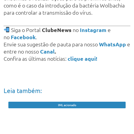
como é o caso da introdução da bactéria Wolbachia
para controlar a transmissão do vírus.
Siga o Portal
ClubeNews
no
Instagram
e
no
Facebook
.
Envie sua sugestão de pauta para nosso
WhatsApp
e
entre no nosso
Canal
.
Confira as últimas notícias:
clique aqui!
Leia também:
IML acionado
Idoso de 91 anos é encontrado morto no
Rio Parnaíba, em Teresina