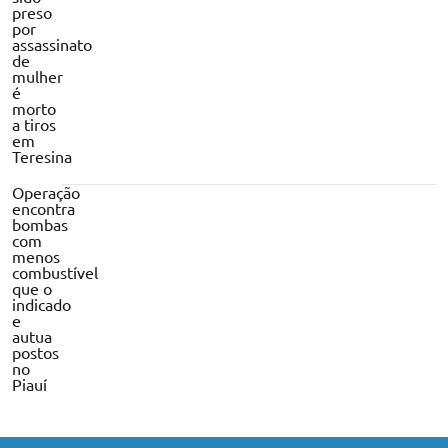
preso
por
assassinato
de
mulher
é
morto
a tiros
em
Teresina
Operação
encontra
bombas
com
menos
combustível
que o
indicado
e
autua
postos
no
Piauí