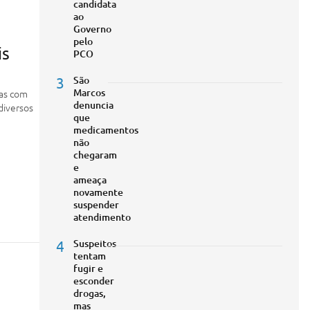
candidata
ao
Governo
pelo
is
PCO
3
São
Marcos
oas com
denuncia
diversos
que
medicamentos
não
chegaram
e
ameaça
novamente
suspender
atendimento
4
Suspeitos
tentam
fugir e
esconder
drogas,
mas