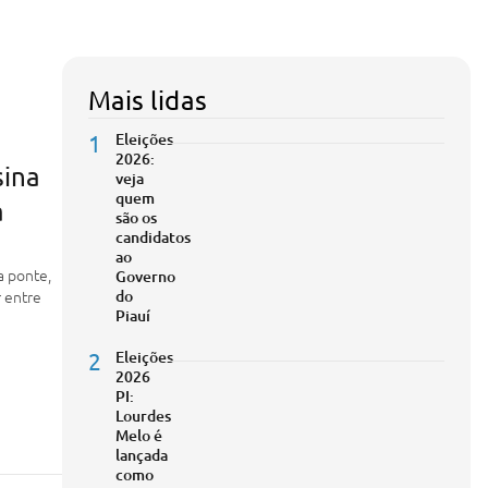
Mais lidas
1
Eleições
2026:
sina
veja
quem
a
são os
candidatos
ao
a ponte,
Governo
r entre
do
Piauí
2
Eleições
2026
PI:
Lourdes
Melo é
lançada
como