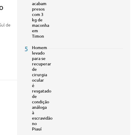
acabam
o
presos
com 3
kg de
Sul de
maconha
em
Timon
5
Homem
levado
para se
recuperar
de
cirurgia
ocular
é
resgatado
de
condição
análoga
à
escravidão
no
Piauí