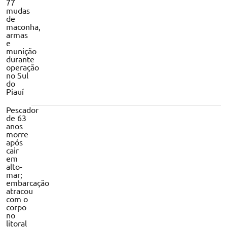
77
mudas
de
maconha,
armas
e
munição
durante
operação
no Sul
do
Piauí
Pescador
de 63
anos
morre
após
cair
em
alto-
mar;
embarcação
atracou
com o
corpo
no
litoral