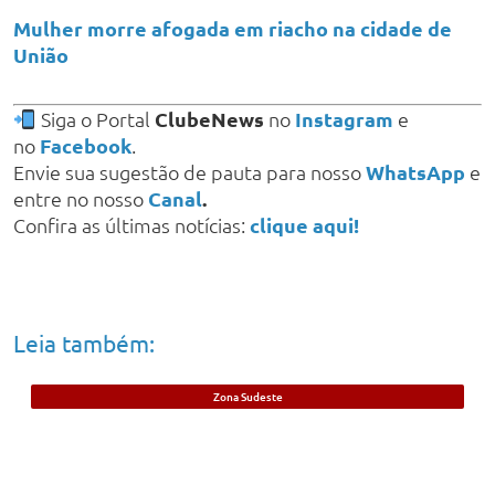
Mulher morre afogada em riacho na cidade de
União
Siga o Portal
ClubeNews
no
Instagram
e
no
Facebook
.
Envie sua sugestão de pauta para nosso
WhatsApp
e
entre no nosso
Canal
.
Confira as últimas notícias:
clique aqui!
Leia também:
Zona Sudeste
Jovem que já havia sido preso por
assassinato de mulher é morto a tiros em
Teresina