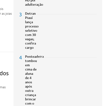
HD por
adulteração
ois
as joias
3
Detran
Piauí
lança
processo
seletivo
com 30
vagas;
confira
cargo
4
Penteadeira
tombou
em
cima de
 dos
aluna
de 4
anos
após
imas
outra
criança
brincar
com o