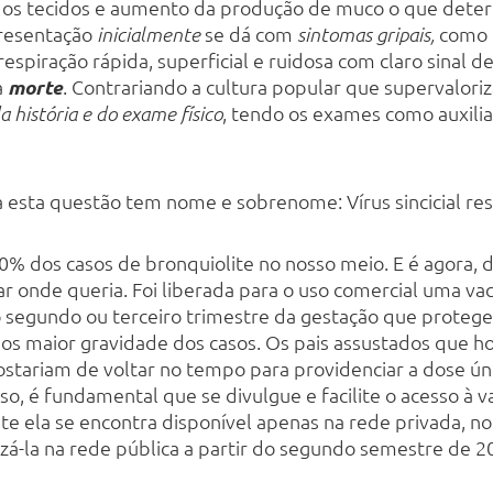
os tecidos e aumento da produção de muco o que deter
presentação
se dá com
como c
inicialmente
sintomas gripais,
respiração rápida, superficial e ruidosa com claro sinal d
à
morte
. Contrariando a cultura popular que supervalori
, tendo os exames como auxilia
a história e do exame físico
 esta questão tem nome e sobrenome: Vírus sincicial resp
0% dos casos de bronquiolite no nosso meio. E é agora, 
r onde queria. Foi liberada para o uso comercial uma va
 segundo ou terceiro trimestre da gestação que protege
mos maior gravidade dos casos. Os pais assustados que 
tariam de voltar no tempo para providenciar a dose ún
isso, é fundamental que se divulgue e facilite o acesso à
e ela se encontra disponível apenas na rede privada, no
izá-la na rede pública a partir do segundo semestre de 2