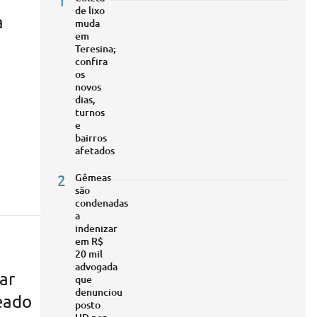
1
de lixo
a
muda
em
Teresina;
confira
os
novos
dias,
turnos
e
bairros
afetados
2
Gêmeas
são
condenadas
a
indenizar
em R$
20 mil
advogada
tar
que
denunciou
eado
posto