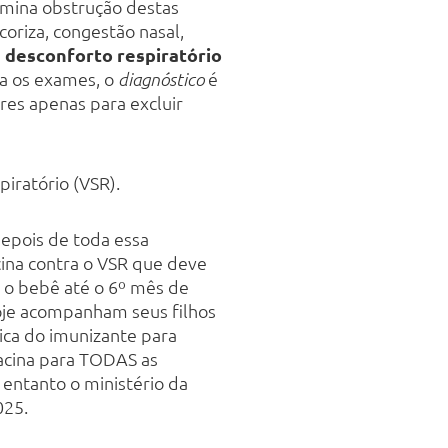
mina obstrução destas
oriza, congestão nasal,
e
desconforto respiratório
za os exames, o
é
diagnóstico
res apenas para excluir
iratório (VSR).
depois de toda essa
cina contra o VSR que deve
 o bebê até o 6º mês de
hoje acompanham seus filhos
ica do imunizante para
 vacina para TODAS as
 entanto o ministério da
025.