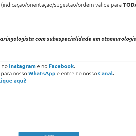
 (indicação/orientação/sugestão/ordem válida para
TOD
laringologista com subespecialidade em otoneurologi
s
no
Instagram
e no
Facebook
.
a para nosso
WhatsApp
e entre no nosso
Canal
.
lique aqui!