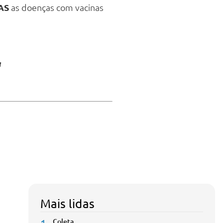
AS
as doenças com vacinas
a
Mais lidas
Coleta