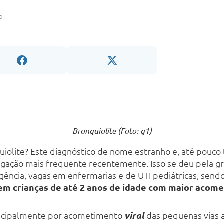
o
Bronquiolite (Foto: g1)
quiolite? Este diagnóstico de nome estranho e, até pouc
lgação mais frequente recentemente. Isso se deu pela g
ência, vagas em enfermarias e de UTI pediátricas, send
em crianças de até 2 anos de idade com maior acome
incipalmente por acometimento
viral
das pequenas vias 