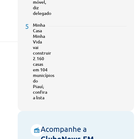
móvel,
diz
delegado
5
Minha
Casa
Minha
Vida
vai
construir
2.160
casas
em 104
municípios
do
Piauí;
confira
a lista
Acompanhe a
ClubeNews FM