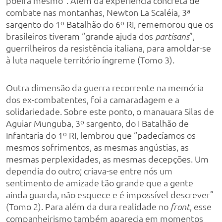
poeira mesmo”. Além da experiência concreta de
combate nas montanhas, Newton La Scaléia, 3ª
sargento do 1º Batalhão do 6º RI, rememorou que os
brasileiros tiveram “grande ajuda dos
”,
partisans
guerrilheiros da resistência italiana, para amoldar-se
à luta naquele território íngreme (Tomo 3).
Outra dimensão da guerra recorrente na memória
dos ex-combatentes, foi a camaradagem e a
solidariedade. Sobre este ponto, o manauara Silas de
Aguiar Munguba, 3º sargento, do I Batalhão de
Infantaria do 1º RI, lembrou que “padecíamos os
mesmos sofrimentos, as mesmas angústias, as
mesmas perplexidades, as mesmas decepções. Um
dependia do outro; criava-se entre nós um
sentimento de amizade tão grande que a gente
ainda guarda, não esquece e é impossível descrever”
(Tomo 2). Para além da dura realidade no
, esse
front
companheirismo também aparecia em momentos