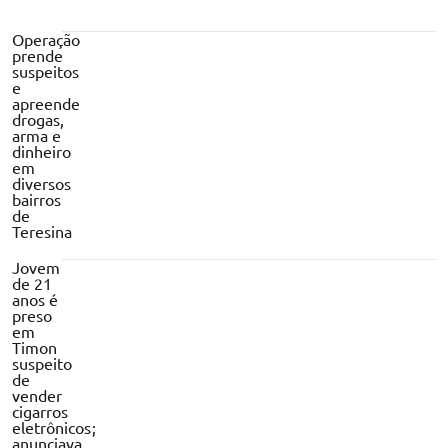
Operação
prende
suspeitos
e
apreende
drogas,
arma e
dinheiro
em
diversos
bairros
de
Teresina
Jovem
de 21
anos é
preso
em
Timon
suspeito
de
vender
cigarros
eletrônicos;
anunciava