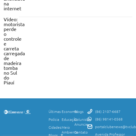
na
internet
Vídeo:
motorista
perde
o
controle
e
carreta
carregada
de
madeira
tomba
no Sul
do
Piauí
Últimas
Economia
Blogs
(86) 2107-6687
(86) 98141-0568
Polícia
Educação
Colunistas
Anuncie
portalclubenews@tvclub
Cidades
Meio
Ambiente
Contato
Avenida Professor
Blogs