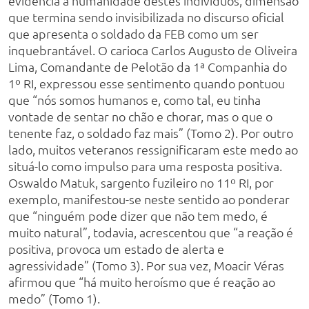
evidencia a humanidade destes indivíduos, dimensão
que termina sendo invisibilizada no discurso oficial
que apresenta o soldado da FEB como um ser
inquebrantável. O carioca Carlos Augusto de Oliveira
Lima, Comandante de Pelotão da 1ª Companhia do
1º RI, expressou esse sentimento quando pontuou
que “nós somos humanos e, como tal, eu tinha
vontade de sentar no chão e chorar, mas o que o
tenente faz, o soldado faz mais” (Tomo 2). Por outro
lado, muitos veteranos ressignificaram este medo ao
situá-lo como impulso para uma resposta positiva.
Oswaldo Matuk, sargento fuzileiro no 11º RI, por
exemplo, manifestou-se neste sentido ao ponderar
que “ninguém pode dizer que não tem medo, é
muito natural”, todavia, acrescentou que “a reação é
positiva, provoca um estado de alerta e
agressividade” (Tomo 3). Por sua vez, Moacir Véras
afirmou que “há muito heroísmo que é reação ao
medo” (Tomo 1).