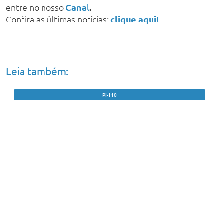
entre no nosso
Canal
.
Confira as últimas notícias:
clique aqui!
Leia também:
PI-110
Caminhão com carga de bois tomba após
motorista perder controle em ‘Curva do
Arroz’