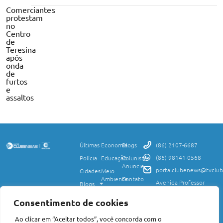
Comerciantes
protestam
no
Centro
de
Teresina
após
onda
de
furtos
e
assaltos
Últimas
Economia
Blogs
(86) 2107-6687
(86) 98141-0568
Polícia
Educação
Colunistas
Anuncie
portalclubenews@tvclub
Cidades
Meio
Ambiente
Contato
Avenida Professor
Blogs
Valter Alencar, 2120,
Ciência
Política de
Esporte
Monte Castelo,
e
Privacidade
Consentimento de cookies
Teresina, PI, 64017-
Saúde
Entretenimento
Termos
425
Ao clicar em “Aceitar todos”, você concorda com o
Mundo
de Uso
Política