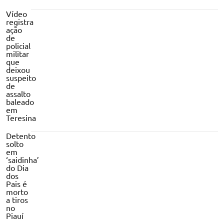
Vídeo
registra
ação
de
policial
militar
que
deixou
suspeito
de
assalto
baleado
em
Teresina
Detento
solto
em
‘saidinha’
do Dia
dos
Pais é
morto
a tiros
no
Piauí