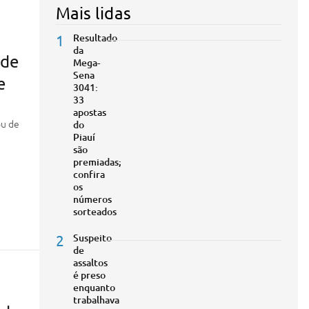
Mais lidas
1
Resultado
da
 de
Mega-
Sena
e
3041:
33
apostas
ou de
do
Piauí
são
premiadas;
confira
os
números
sorteados
2
Suspeito
de
assaltos
é preso
enquanto
trabalhava