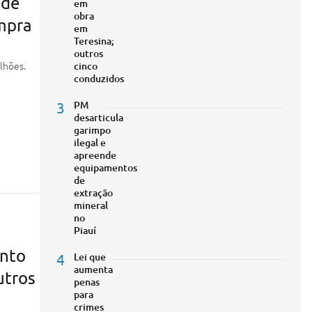
 de
em
obra
mpra
em
Teresina;
outros
lhões.
cinco
conduzidos
3
PM
desarticula
garimpo
ilegal e
apreende
equipamentos
de
extração
mineral
no
Piauí
anto
4
Lei que
aumenta
utros
penas
para
crimes