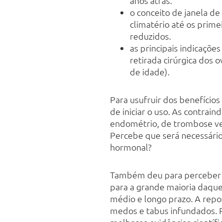
anos atrás.
o conceito de janela de
climatério até os prime
reduzidos.
as principais indicaçõe
retirada cirúrgica do
de idade).
Para usufruir dos benefícios
de iniciar o uso. As contra
endométrio, de trombose ven
Percebe que será necessário 
hormonal?
Também deu para perceber q
para a grande maioria daque
médio e longo prazo. A repos
medos e tabus infundados. P