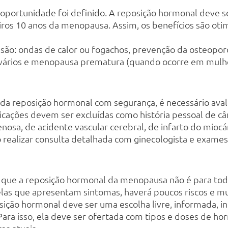
 oportunidade foi definido. A reposição hormonal deve se
iros 10 anos da menopausa. Assim, os benefícios são otim
s são: ondas de calor ou fogachos, prevenção da osteopo
s ovários e menopausa prematura (quando ocorre em mul
 da reposição hormonal com segurança, é necessário avalia
indicações devem ser excluídas como história pessoal de 
osa, de acidente vascular cerebral, de infarto do miocá
realizar consulta detalhada com ginecologista e exames 
ue a reposição hormonal da menopausa não é para toda
las que apresentam sintomas, haverá poucos riscos e mui
ição hormonal deve ser uma escolha livre, informada, ind
ara isso, ela deve ser ofertada com tipos e doses de h