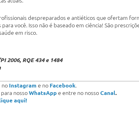
as atuais.
profissionais despreparados e antiéticos que ofertam f
s para você. Isso não é baseado em ciência! São prescr
saúde em risco.
PI 2006, RQE 434 e 1484
a
s
no
Instagram
e no
Facebook
.
a para nosso
WhatsApp
e entre no nosso
Canal
.
lique aqui!