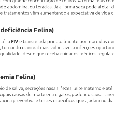
s com grande concentração de felinos. A forma mais co
ade abdominal ou torácica. Já a forma seca pode afetar d
nos tratamentos vêm aumentando a expectativa de vida d
deficiência Felina)
na”, a
FIV
é transmitida principalmente por mordidas dur
 tornando o animal mais vulnerável a infecções oportuni
qualidade, desde que receba cuidados médicos regulares
emia Felina)
io de saliva, secreções nasais, fezes, leite materno e a
ipais causas de morte entre gatos, podendo causar anemi
vacina preventiva e testes específicos que ajudam no di