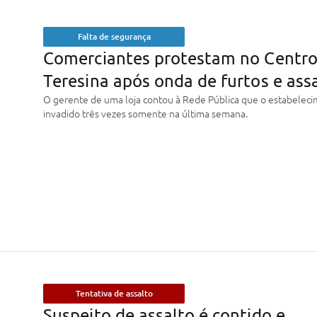
Falta de segurança
Comerciantes protestam no Centro
Teresina após onda de furtos e ass
O gerente de uma loja contou à Rede Pública que o estabeleci
invadido três vezes somente na última semana.
Tentativa de assalto
Suspeito de assalto é contido e