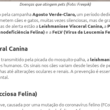
Doenças que atingem pets (Foto: Freepik)
 pela campanha
Agosto Verde-Claro
,
um período dedic
metem cães e gatos, muitas vezes silenciosas, mas de g
mas de alerta estão a
Leishmaniose Visceral Canina
,
a
P
unodeficiência Felina)
e a
FeLV (Vírus da Leucemia Fe
ral Canina
transmitido pela picada do mosquito-palha, a
leishman
 humanos. Os sinais nos cães variam desde lesões de pe
s até alterações oculares e renais. A prevenção é essenci
ntal.
cciosa Felina)
ve, causada por uma mutação do coronavírus felino (FCo