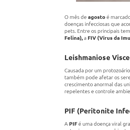
O mês de
agosto
é marcado
doenças infecciosas que aco
pets. Entre os principais te
Felina),
a
FIV (Vírus da Im
Leishmaniose Visce
Causada por um protozoário 
também pode afetar os seres
crescimento anormal das unha
repelentes e controle ambie
PIF (Peritonite Infe
A
PIF
é uma doença viral gra