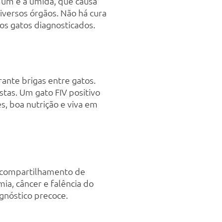
mum é a úmida, que causa
iversos órgãos. Não há cura
os gatos diagnosticados.
ante brigas entre gatos.
stas. Um gato FIV positivo
, boa nutrição e viva em
té compartilhamento de
a, câncer e falência do
agnóstico precoce.