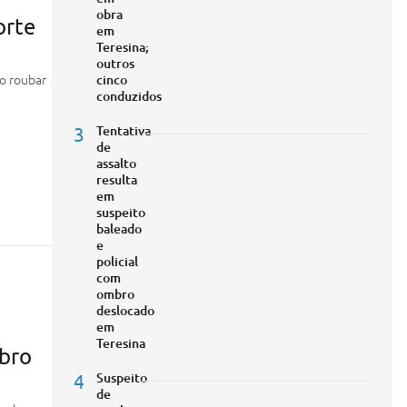
obra
orte
em
Teresina;
outros
o roubar
cinco
conduzidos
3
Tentativa
de
assalto
resulta
em
suspeito
baleado
e
policial
com
ombro
deslocado
em
Teresina
mbro
4
Suspeito
de