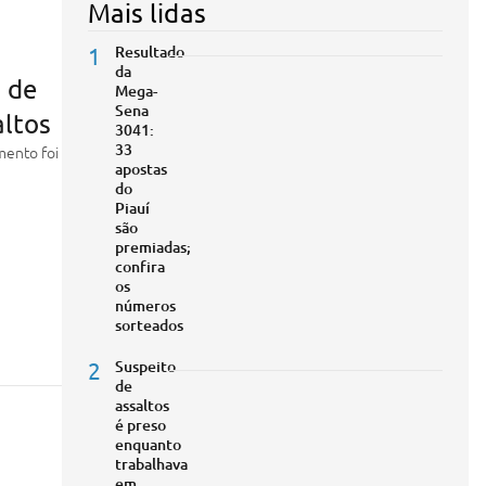
Mais lidas
1
Resultado
da
 de
Mega-
Sena
altos
3041:
33
mento foi
apostas
do
Piauí
são
premiadas;
confira
os
números
sorteados
2
Suspeito
de
assaltos
é preso
enquanto
trabalhava
em