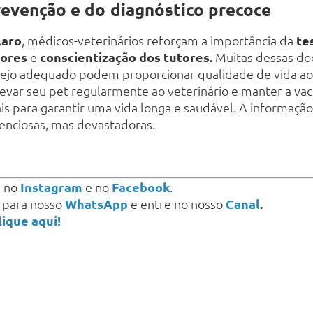
revenção e do diagnóstico precoce
laro
, médicos-veterinários reforçam a importância da
te
tores
e
conscientização dos tutores.
Muitas dessas do
ejo adequado podem proporcionar qualidade de vida aos 
evar seu pet regularmente ao veterinário e manter a va
is para garantir uma vida longa e saudável. A informaçã
lenciosas, mas devastadoras.
s
no
Instagram
e no
Facebook
.
a para nosso
WhatsApp
e entre no nosso
Canal
.
lique aqui!