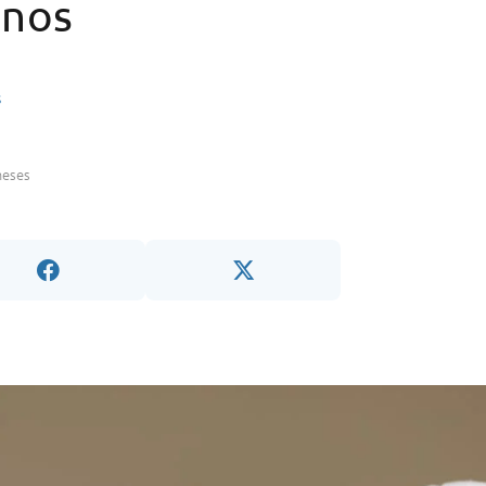
inos
s
meses