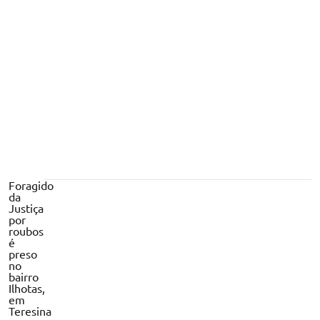
Com mais de R$ 700 milhões em novos
projetos no 2º semestre de 2026,
Canopus acelera expansão e reforça
confiança no potencial do Piauí
Foragido
da
Justiça
por
roubos
é
preso
no
bairro
Ilhotas,
em
Teresina