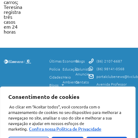
carros;
Teresina
registra
três
casos
em 24
horas
Últimas
Economia
Blogs
(86) 2107-6687
(86) 98141-0568
Polícia
Educação
Colunistas
Anuncie
portalclubenews@tvclub
Cidades
Meio
Ambiente
Contato
Avenida Professor
Blogs
Valter Alencar, 2120,
Ciência
Política de
Esporte
Monte Castelo,
e
Privacidade
Consentimento de cookies
Teresina, PI, 64017-
Saúde
Entretenimento
Termos
425
Ao clicar em “Aceitar todos”, você concorda com o
Mundo
de Uso
Política
armazenamento de cookies no seu dispositivo para melhorar a
Agro
Transparência
Concursos
navegaçao no site, analisar o uso do site e melhorar a sua
e Igualdade
e
navegação e ajudar em nossos esfoços de
Nacional
Empregos
Confira nossa Política de Privacidade
marketing.
©2026 Portal Clube News – Todos Direitos Reservados | Avenida Professor
Valter Alencar, 2120, Monte Castelo, Teresina, PI, 64017-425 CEP: 64017-