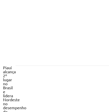
Caseiro de chácara é resgatado após
cinco anos sem salário em trabalho
análogo ao escravo no PI
Piauí
alcança
2º
lugar
no
Brasil
e
lidera
Nordeste
no
desempenho
do