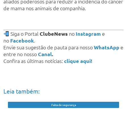
aliados poderosos para reduzir a incidência do câncer
de mama nos animais de companhia.
Siga o Portal
ClubeNews
no
Instagram
e
no
Facebook
.
Envie sua sugestão de pauta para nosso
WhatsApp
e
entre no nosso
Canal
.
Confira as últimas notícias:
clique aqui!
Leia também:
Falta de segurança
Comerciantes protestam no Centro de
Teresina após onda de furtos e assaltos