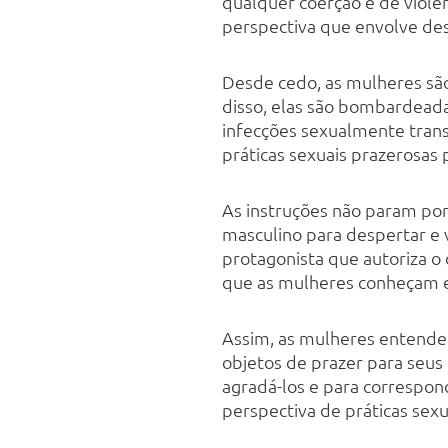
qualquer coerção e de violê
perspectiva que envolve desp
Desde cedo, as mulheres são
disso, elas são bombardeadas
infecções sexualmente transm
práticas sexuais prazerosas p
As instruções não param por
masculino para despertar e v
protagonista que autoriza o
que as mulheres conheçam e 
Assim, as mulheres entende
objetos de prazer para seus
agradá-los e para correspon
perspectiva de práticas sexu