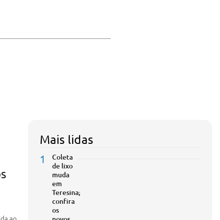
Mais lidas
1
Coleta
de lixo
ós
muda
em
Teresina;
confira
os
ida ao
novos