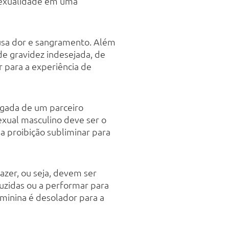
 sexualidade em uma
ausa dor e sangramento. Além
de gravidez indesejada, de
r para a experiência de
egada de um parceiro
exual masculino deve ser o
a proibição subliminar para
zer, ou seja, devem ser
uzidas ou a performar para
eminina é desolador para a