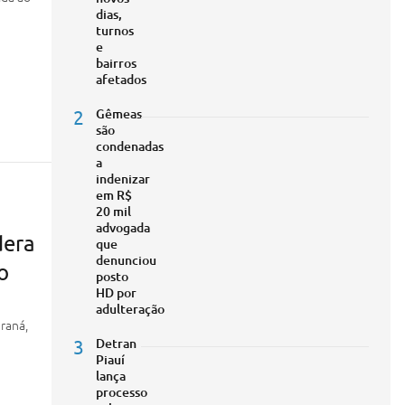
dias,
turnos
e
bairros
afetados
2
Gêmeas
são
condenadas
a
indenizar
em R$
20 mil
advogada
dera
que
denunciou
o
posto
HD por
adulteração
raná,
3
Detran
Piauí
lança
processo