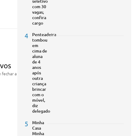
seletivo
com 30
vagas;
confira
cargo
4
Penteadeira
tombou
em
cima de
aluna
de 4
ovos
anos
após
 fechar a
outra
criança
brincar
com o
móvel,
diz
delegado
5
Minha
Casa
Minha