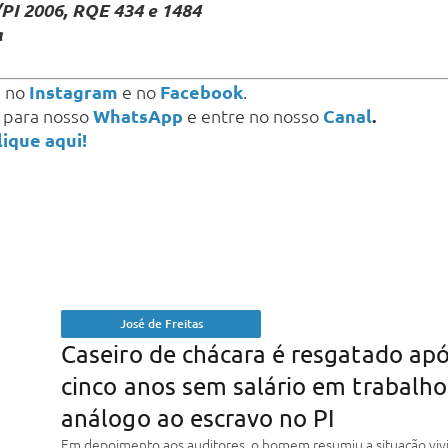
PI 2006, RQE 434 e 1484
a
s
no
Instagram
e no
Facebook
.
a para nosso
WhatsApp
e entre no nosso
Canal
.
lique aqui!
José de Freitas
Caseiro de chácara é resgatado ap
cinco anos sem salário em trabalho
análogo ao escravo no PI
Em depoimento aos auditores, o homem resumiu a situação viv