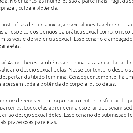
ncia. No entanto, as mulheres são a parte mais frágil da
razer, culpa e violência.
 instruídas de que a iniciação sexual inevitavelmente c
 a respeito dos perigos da prática sexual como: o risco 
issíveis e de violência sexual. Esse cenário é ameaçado
ara elas.
 aí. As mulheres também são ensinadas a aguardar a ch
alidar o desejo sexual delas. Nesse contexto, o desejo s
 despertar da libido feminina. Consequentemente, há um
acessem toda a potência do corpo erótico delas.
m que devem ser um corpo para o outro desfrutar de pra
 parceiros. Logo, elas aprendem a esperar que sejam sed
der ao desejo sexual deles. Esse cenário de submissão f
ais prazerosas para elas.