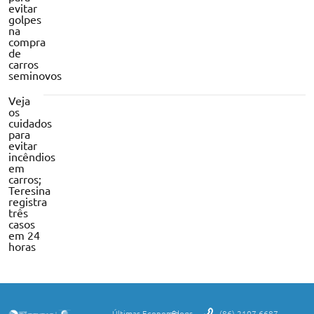
evitar
golpes
na
compra
de
carros
seminovos
Veja
os
cuidados
para
evitar
incêndios
em
carros;
Teresina
registra
três
casos
em 24
horas
Últimas
Economia
Blogs
(86) 2107-6687