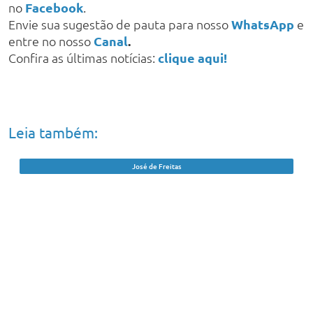
no
Facebook
.
Envie sua sugestão de pauta para nosso
WhatsApp
e
entre no nosso
Canal
.
Confira as últimas notícias:
clique aqui!
Leia também:
José de Freitas
Caseiro de chácara é resgatado após
cinco anos sem salário em trabalho
análogo ao escravo no PI