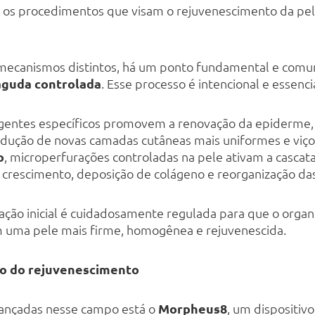
 os procedimentos que visam o rejuvenescimento da pe
e mecanismos distintos, há um ponto fundamental e com
aguda controlada
. Esse processo é intencional e essencia
agentes específicos promovem a renovação da epiderme
dução de novas camadas cutâneas mais uniformes e viço
o
, microperfurações controladas na pele ativam a cascata
 crescimento, deposição de colágeno e reorganização das 
ação inicial é cuidadosamente regulada para que o orga
m uma pele mais firme, homogênea e rejuvenescida.
ão do rejuvenescimento
vançadas nesse campo está o
Morpheus8
, um dispositiv