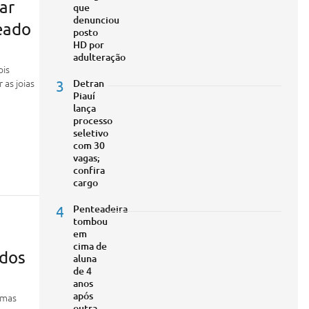
tar
que
denunciou
eado
posto
HD por
adulteração
ois
as joias
3
Detran
Piauí
lança
processo
seletivo
com 30
vagas;
confira
cargo
4
Penteadeira
tombou
em
cima de
 dos
aluna
de 4
anos
após
imas
outra