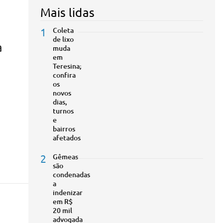
Mais lidas
1
Coleta
de lixo
a
muda
em
Teresina;
confira
os
novos
dias,
turnos
e
bairros
afetados
2
Gêmeas
são
condenadas
a
indenizar
em R$
20 mil
advogada