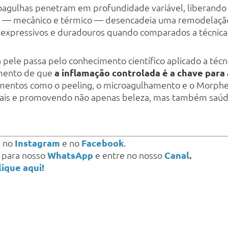
roagulhas penetram em profundidade variável, liberando
lo — mecânico e térmico — desencadeia uma remodelação
expressivos e duradouros quando comparados a técnicas
pele passa pelo conhecimento científico aplicado a técn
imento de que
a inflamação controlada é a chave para
dimentos como o peeling, o microagulhamento e o Morphe
rais e promovendo não apenas beleza, mas também saúd
s
no
Instagram
e no
Facebook
.
a para nosso
WhatsApp
e entre no nosso
Canal
.
lique aqui!