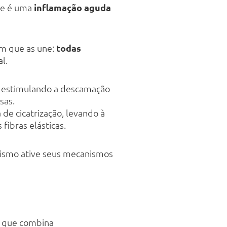
le é uma
inflamação aguda
um que as une:
todas
l.
, estimulando a descamação
sas.
 de cicatrização, levando à
fibras elásticas.
nismo ative seus mecanismos
o que combina