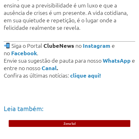
ensina que a previsibilidade é um luxo e que a
ausência de crises é um presente. A vida cotidiana,
em sua quietude e repetição, é o lugar onde a
felicidade realmente se revela.
Siga o Portal
ClubeNews
no
Instagram
e
no
Facebook
.
Envie sua sugestão de pauta para nosso
WhatsApp
e
entre no nosso
Canal
.
Confira as últimas notícias:
clique aqui!
Leia também:
Zona Sul
Foragido da Justiça por roubos é preso
no bairro Ilhotas, em Teresina