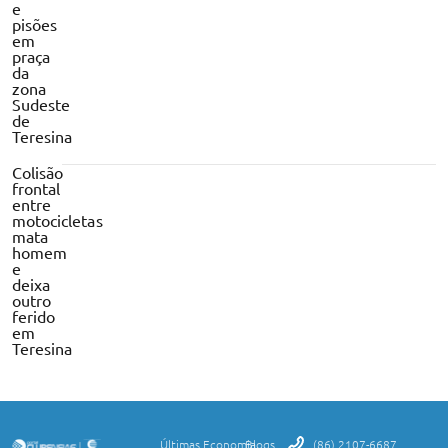
e
pisões
em
praça
da
zona
Sudeste
de
Teresina
Colisão
frontal
entre
motocicletas
mata
homem
e
deixa
outro
ferido
em
Teresina
Últimas
Economia
Blogs
(86) 2107-6687