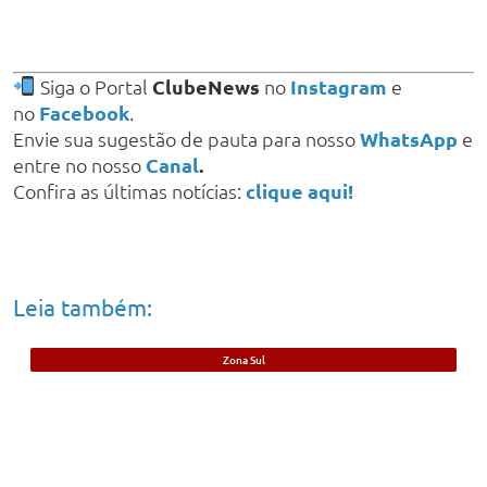
Siga o Portal
ClubeNews
no
Instagram
e
no
Facebook
.
Envie sua sugestão de pauta para nosso
WhatsApp
e
entre no nosso
Canal
.
Confira as últimas notícias:
clique aqui!
Leia também:
Zona Sul
Foragido da Justiça por roubos é preso
no bairro Ilhotas, em Teresina