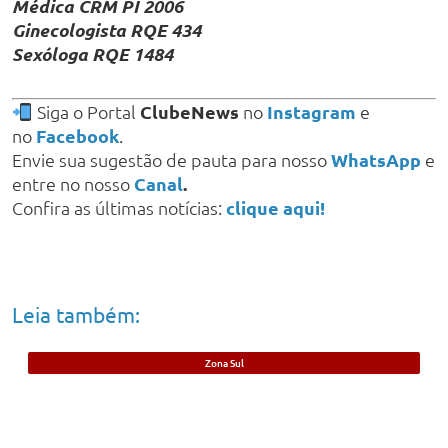
Médica CRM PI 2006
Ginecologista RQE 434
Sexóloga RQE 1484
Siga o Portal
ClubeNews
no
Instagram
e
no
Facebook
.
Envie sua sugestão de pauta para nosso
WhatsApp
e
entre no nosso
Canal
.
Confira as últimas notícias:
clique aqui!
Leia também:
Zona Sul
Foragido da Justiça por roubos é preso
no bairro Ilhotas, em Teresina