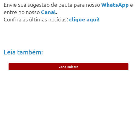
Envie sua sugestão de pauta para nosso
WhatsApp
e
entre no nosso
Canal
.
Confira as últimas notícias:
clique aqui!
Leia também:
Zona Sudeste
Jovem que já havia sido preso por
assassinato de mulher é morto a tiros em
Teresina