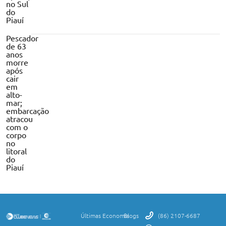
no Sul
do
Piauí
Pescador
de 63
anos
morre
após
cair
em
alto-
mar;
embarcação
atracou
com o
corpo
no
litoral
do
Piauí
Últimas
Economia
Blogs
(86) 2107-6687