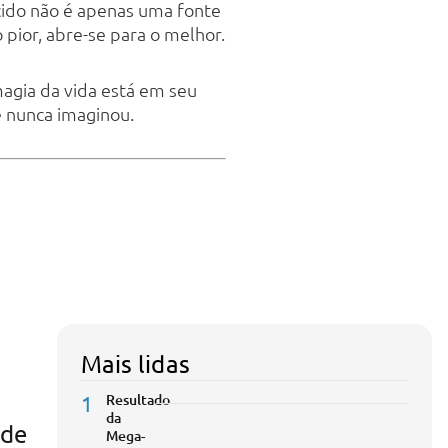
cido não é apenas uma fonte
pior, abre-se para o melhor.
magia da vida está em seu
ê nunca imaginou.
Mais lidas
1
Resultado
da
 de
Mega-