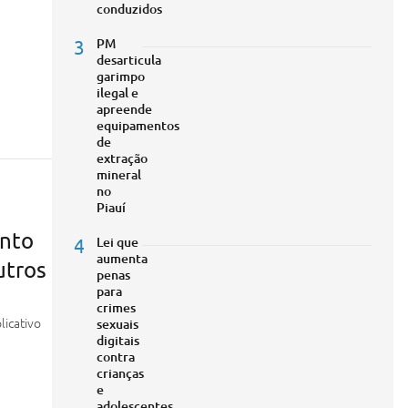
conduzidos
3
PM
desarticula
garimpo
ilegal e
apreende
equipamentos
de
extração
mineral
no
Piauí
anto
4
Lei que
aumenta
utros
penas
para
crimes
licativo
sexuais
digitais
contra
crianças
e
adolescentes