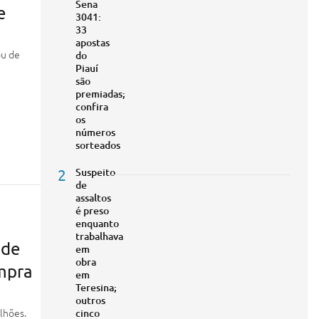
Sena
e
3041:
33
apostas
ou de
do
Piauí
são
premiadas;
confira
os
números
sorteados
2
Suspeito
de
assaltos
é preso
enquanto
trabalhava
 de
em
obra
mpra
em
Teresina;
outros
lhões.
cinco