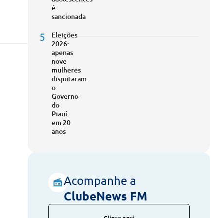
é
sancionada
5
Eleições
2026:
apenas
nove
mulheres
disputaram
o
Governo
do
Piauí
em 20
anos
Acompanhe a
ClubeNews FM
Clique aqui