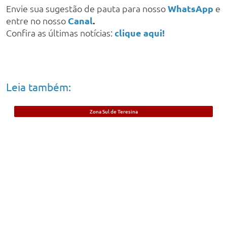
Envie sua sugestão de pauta para nosso
WhatsApp
e
entre no nosso
Canal
.
Confira as últimas notícias:
clique aqui!
Leia também:
Zona Sul de Teresina
PM em suposto surto é conduzido após
manter companheira em cárcere privado
e efetuar disparos