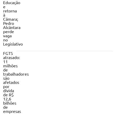
Educação
e
retorna
à
Câmara;
Pedro
Alcântara
perde
vaga
no
Legislativo
FGTS
atrasado:
11
milhões
de
trabalhadores
são
afetados
por
dívida
de R$
12,6
bilhões
de
empresas