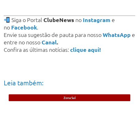
Siga o Portal
ClubeNews
no
Instagram
e
no
Facebook
.
Envie sua sugestão de pauta para nosso
WhatsApp
e
entre no nosso
Canal
.
Confira as últimas notícias:
clique aqui!
Leia também:
Zona Sul
Foragido da Justiça por roubos é preso
no bairro Ilhotas, em Teresina