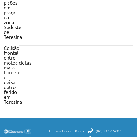
pisões
em
praça
da
zona
Sudeste
de
Teresina
Colisão
frontal
entre
motocicletas
mata
homem
e
deixa
outro
ferido
em
Teresina
Últimas
Economia
Blogs
(86) 2107-6687