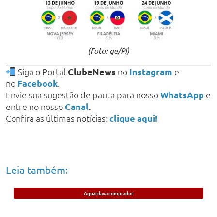
(Foto: ge/PI)
Siga o Portal
ClubeNews
no
Instagram
e
no
Facebook
.
Envie sua sugestão de pauta para nosso
WhatsApp
e
entre no nosso
Canal
.
Confira as últimas notícias:
clique aqui!
Leia também:
Aguardava comprador
Jovem de 21 anos é preso em Timon
suspeito de vender cigarros eletrônicos;