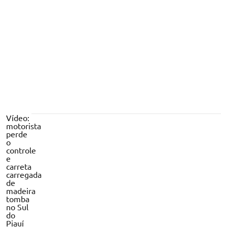
anunciava na internet
Vídeo:
motorista
perde
o
controle
e
carreta
carregada
de
madeira
tomba
no Sul
do
Piauí