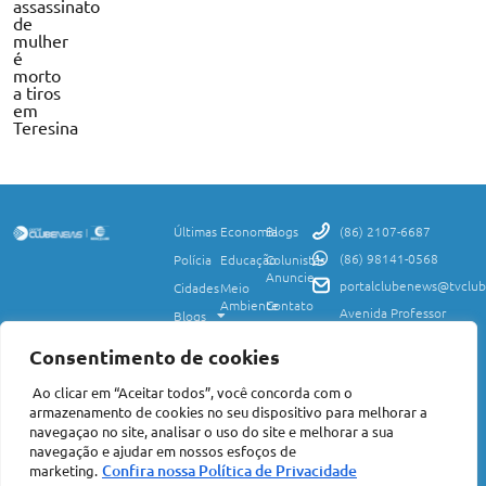
assassinato
de
mulher
é
morto
a tiros
em
Teresina
Últimas
Economia
Blogs
(86) 2107-6687
(86) 98141-0568
Polícia
Educação
Colunistas
Anuncie
portalclubenews@tvclub
Cidades
Meio
Ambiente
Contato
Avenida Professor
Blogs
Valter Alencar, 2120,
Ciência
Política de
Esporte
Monte Castelo,
e
Privacidade
Consentimento de cookies
Teresina, PI, 64017-
Saúde
Entretenimento
Termos
425
Ao clicar em “Aceitar todos”, você concorda com o
Mundo
de Uso
Política
armazenamento de cookies no seu dispositivo para melhorar a
Agro
Transparência
Concursos
navegaçao no site, analisar o uso do site e melhorar a sua
e Igualdade
e
navegação e ajudar em nossos esfoços de
Nacional
Empregos
Confira nossa Política de Privacidade
marketing.
©2026 Portal Clube News – Todos Direitos Reservados | Avenida Professor