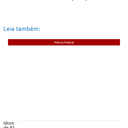
Leia também:
Polícia Federal
Foragido beneficiado com saída durante
pandemia da Covid-19 é preso no Piauí
Idoso
de 91