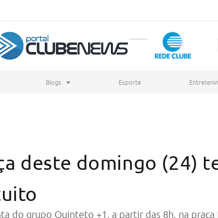
Blogs
Esporte
Entreteni
aça deste domingo (24) t
uito
ta do grupo Quinteto +1, a partir das 8h, na praça 