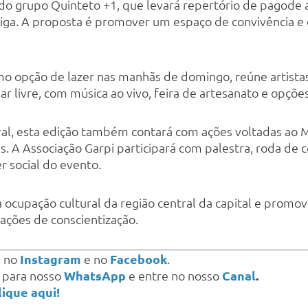
 do grupo Quinteto +1, que levará repertório de pagode 
eiga. A proposta é promover um espaço de convivência e 
omo opção de lazer nas manhãs de domingo, reúne artist
r livre, com música ao vivo, feira de artesanato e opçõe
al, esta edição também contará com ações voltadas ao 
s. A Associação Garpi participará com palestra, roda de
r social do evento.
 a ocupação cultural da região central da capital e promo
ações de conscientização.
s
no
Instagram
e no
Facebook
.
a para nosso
WhatsApp
e entre no nosso
Canal
.
lique aqui!