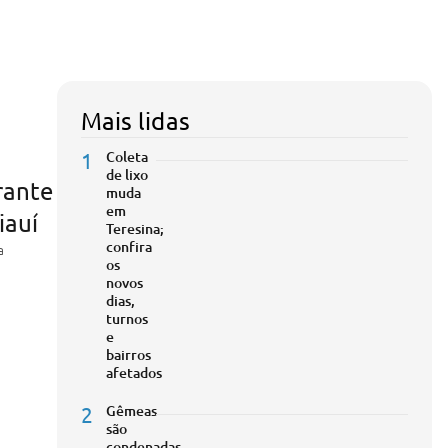
Mais lidas
1
Coleta
de lixo
rante
muda
em
iauí
Teresina;
confira
a
os
novos
dias,
turnos
e
bairros
afetados
2
Gêmeas
são
condenadas