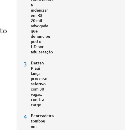
a
indenizar
em R$
20 mil
advogada
rto
que
denunciou
posto
HD por
adulteração
3
Detran
Piauí
lança
processo
seletivo
com 30
vagas;
confira
cargo
4
Penteadeira
tombou
em