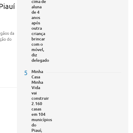
cima de
Piauí
aluna
de 4
anos
após
outra
rgãos da
criança
ação do
brincar
com o
móvel,
diz
delegado
5
Minha
Casa
Minha
Vida
vai
construir
2.160
casas
em 104
municípios
do
Piauí;