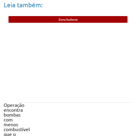
Leia também:
Zona Sudeste
Jovem que já havia sido preso por
assassinato de mulher é morto a tiros em
Teresina
Operação
encontra
bombas
com
menos
combustível
que o