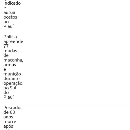
indicado
e
autua
postos
no
Piauí
Polícia
apreende
77
mudas
de
maconha,
armas
e
munição
durante
operação
no Sul
do
Piauí
Pescador
de 63
anos
morre
após