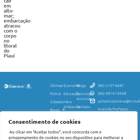
cair
em
alto-
mar;
embarcação
atracou
com o
corpo
no
litoral
do
Piauí
Últimas
Economia
Blogs
(86) 2107-6687
(86) 98141-0568
Polícia
Educação
Colunistas
Anuncie
portalclubenews@tvclub
Cidades
Meio
Ambiente
Contato
Avenida Professor
Blogs
Valter Alencar, 2120,
Ciência
Política de
Esporte
Monte Castelo,
e
Privacidade
Consentimento de cookies
Teresina, PI, 64017-
Saúde
Entretenimento
Termos
425
Ao clicar em “Aceitar todos”, você concorda com o
Mundo
de Uso
Política
armazenamento de cookies no seu dispositivo para melhorar a