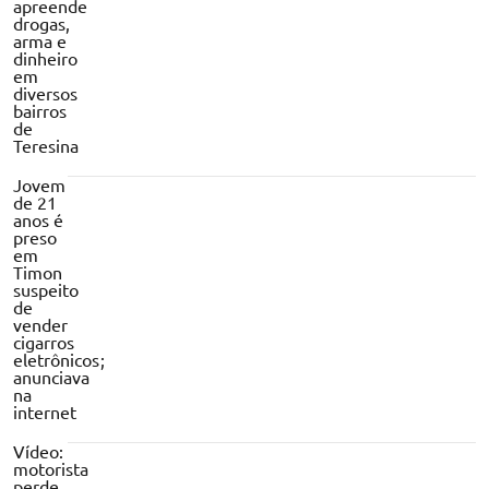
apreende
drogas,
arma e
dinheiro
em
diversos
bairros
de
Teresina
Jovem
de 21
anos é
preso
em
Timon
suspeito
de
vender
cigarros
eletrônicos;
anunciava
na
internet
Vídeo:
motorista
perde