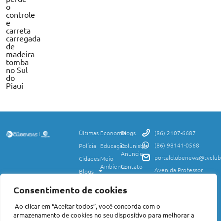
o
controle
e
carreta
carregada
de
madeira
tomba
no Sul
do
Piauí
Últimas
Economia
Blogs
(86) 2107-6687
(86) 98141-0568
Polícia
Educação
Colunistas
Anuncie
portalclubenews@tvclub
Cidades
Meio
Ambiente
Contato
Avenida Professor
Blogs
Valter Alencar, 2120,
Ciência
Política de
Esporte
Monte Castelo,
e
Privacidade
Consentimento de cookies
Teresina, PI, 64017-
Saúde
Entretenimento
Termos
425
Ao clicar em “Aceitar todos”, você concorda com o
Mundo
de Uso
Política
armazenamento de cookies no seu dispositivo para melhorar a
Agro
Transparência