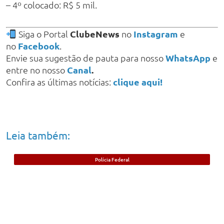
– 4º colocado: R$ 5 mil.
Siga o Portal
ClubeNews
no
Instagram
e
no
Facebook
.
Envie sua sugestão de pauta para nosso
WhatsApp
e
entre no nosso
Canal
.
Confira as últimas notícias:
clique aqui!
Leia também:
Polícia Federal
Foragido beneficiado com saída durante
pandemia da Covid-19 é preso no Piauí