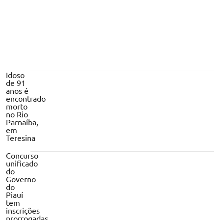
Idoso
de 91
anos é
encontrado
morto
no Rio
Parnaíba,
em
Teresina
Concurso
unificado
do
Governo
do
Piauí
tem
inscrições
prorrogadas