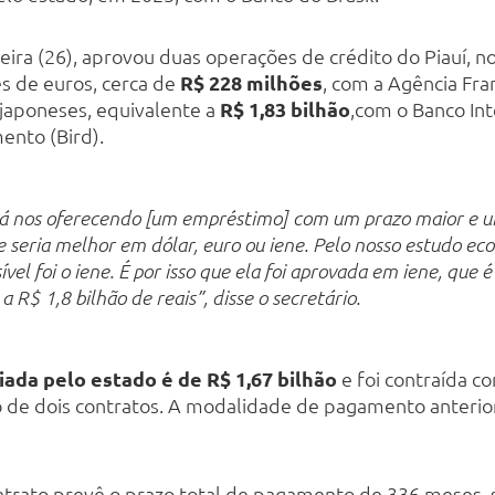
eira (26), aprovou duas operações de crédito do Piauí, no 
s de euros, cerca de
R$ 228 milhões
, com a Agência Fr
 japoneses, equivalente a
R$ 1,83 bilhão
,com o Banco Int
ento (Bird).
á nos oferecendo [um empréstimo] com um prazo maior e u
 seria melhor em dólar, euro ou iene. Pelo nosso estudo eco
vel foi o iene. É por isso que ela foi aprovada em iene, que é
a R$ 1,8 bilhão de reais”, disse o secretário.
iada pelo estado é de R$ 1,67 bilhão
e foi contraída c
de dois contratos. A modalidade de pagamento anterio
ntrato prevê o prazo total de pagamento de 336 meses, 