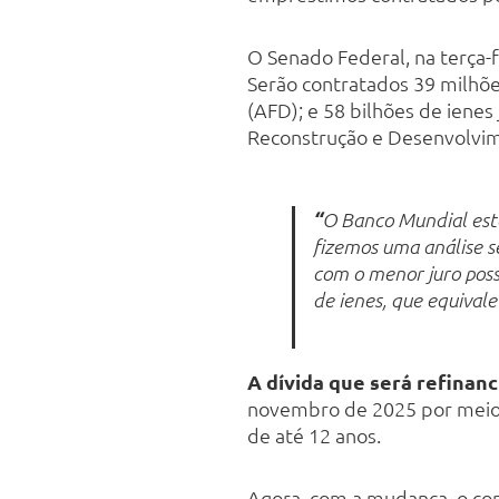
O Senado Federal, na terça-f
Serão contratados 39 milhõe
(AFD); e 58 bilhões de ienes
Reconstrução e Desenvolvim
“
O Banco Mundial est
fizemos uma análise se
com o menor juro possí
de ienes, que equivale 
A dívida que será refinanc
novembro de 2025 por meio 
de até 12 anos.
Agora, com a mudança, o co