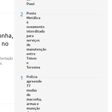
Piauí
2
Ponte
Metálica
é
novamente
interditada
onha,
para
serviços
 no
de
manutenção
entre
plantação
Timon
e
o.
Teresina
1
Polícia
apreende
77
mudas
de
maconha,
armas e
munição