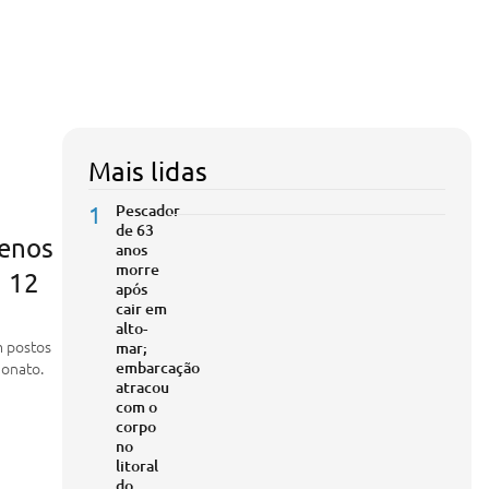
Mais lidas
1
Pescador
de 63
enos
anos
morre
a 12
após
cair em
alto-
m postos
mar;
Nonato.
embarcação
atracou
com o
corpo
no
litoral
do