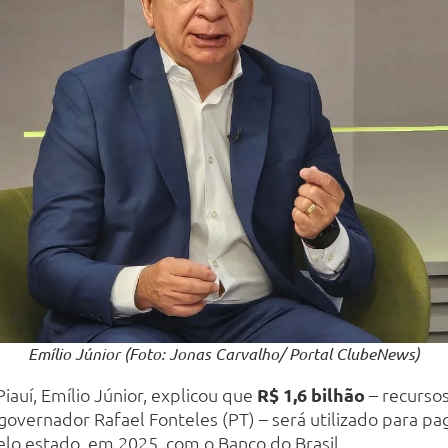
Emílio Júnior (Foto: Jonas Carvalho/ Portal ClubeNews)
iauí, Emílio Júnior, explicou que
R$ 1,6 bilhão
– recurso
overnador Rafael Fonteles (PT) – será utilizado para pag
o estado, em 2025, com o Banco do Brasil.