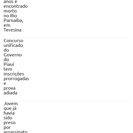
anos é
encontrado
morto
no Rio
Parnaíba,
em
Teresina
Concurso
unificado
do
Governo
do
Piauí
tem
inscrições
prorrogadas
e
prova
adiada
Jovem
que já
havia
sido
preso
por
assassinato