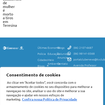
de
mulher
é
morto
a tiros
em
Teresina
Últimas
Economia
Blogs
(86) 2107-6687
(86) 98141-0568
Polícia
Educação
Colunistas
Anuncie
portalclubenews@tvclub
Cidades
Meio
Ambiente
Contato
Avenida Professor
Blogs
Valter Alencar, 2120,
Ciência
Política de
Esporte
Monte Castelo,
e
Privacidade
Consentimento de cookies
Teresina, PI, 64017-
Saúde
Entretenimento
Termos
425
Ao clicar em “Aceitar todos”, você concorda com o
Mundo
de Uso
Política
armazenamento de cookies no seu dispositivo para melhorar a
Agro
Transparência
Concursos
navegaçao no site, analisar o uso do site e melhorar a sua
e Igualdade
e
navegação e ajudar em nossos esfoços de
Nacional
Empregos
Confira nossa Política de Privacidade
marketing.
©2026 Portal Clube News – Todos Direitos Reservados | Avenida Professor