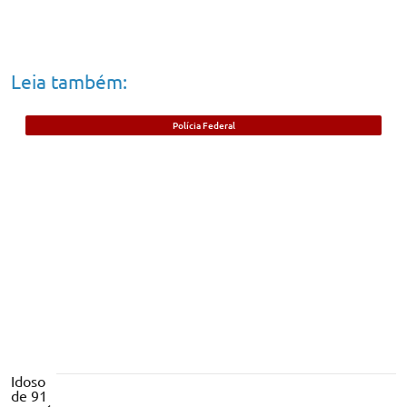
Leia também:
Polícia Federal
Foragido beneficiado com saída durante
pandemia da Covid-19 é preso no Piauí
Idoso
de 91