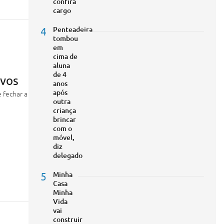
confira
cargo
4
Penteadeira
tombou
em
cima de
aluna
de 4
ovos
anos
após
 fechar a
outra
criança
brincar
com o
móvel,
diz
delegado
5
Minha
Casa
Minha
Vida
vai
construir