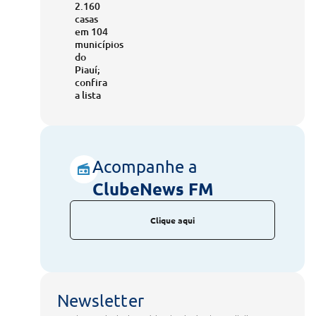
2.160
casas
em 104
municípios
do
Piauí;
confira
a lista
Acompanhe a
ClubeNews FM
Clique aqui
Newsletter