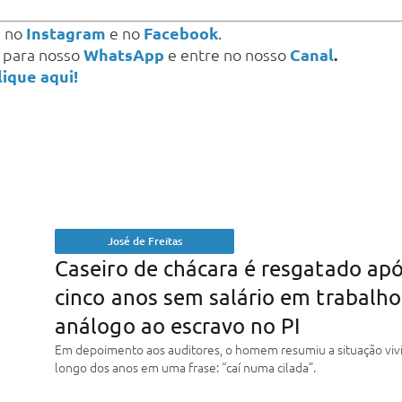
s
no
Instagram
e no
Facebook
.
a para nosso
WhatsApp
e entre no nosso
Canal
.
lique aqui!
José de Freitas
Caseiro de chácara é resgatado ap
cinco anos sem salário em trabalho
análogo ao escravo no PI
Em depoimento aos auditores, o homem resumiu a situação viv
longo dos anos em uma frase: “caí numa cilada”.