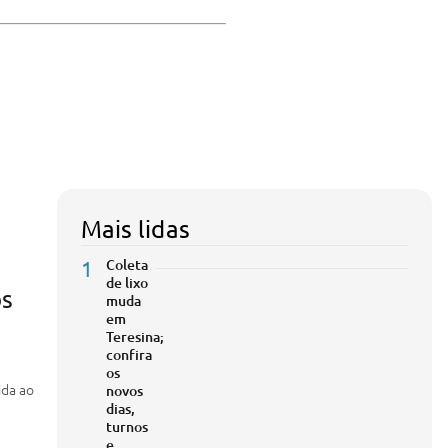
Mais lidas
1
Coleta
de lixo
ós
muda
em
Teresina;
confira
os
ida ao
novos
dias,
turnos
e