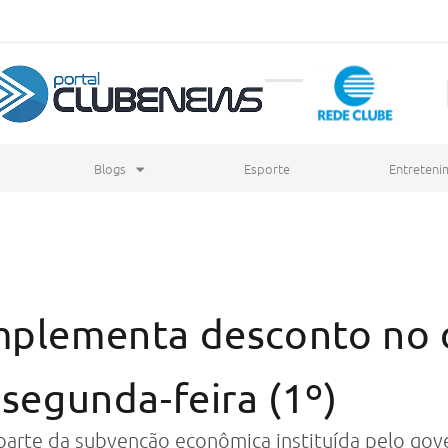
Blogs
Esporte
Entreteni
mplementa desconto no d
 segunda-feira (1º)
parte da subvenção econômica instituída pelo gove