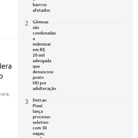
bairros
afetados
2
Gêmeas
são
condenadas
a
indenizar
em R$
20 mil
advogada
dera
que
denunciou
o
posto
HD por
adulteração
raná,
3
Detran
Piauí
lança
processo
seletivo
com 30
vagas;