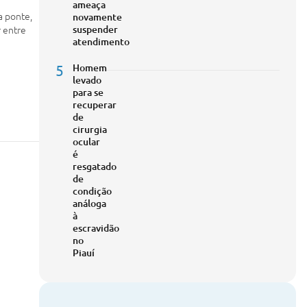
ameaça
a ponte,
novamente
r entre
suspender
atendimento
5
Homem
levado
para se
recuperar
de
cirurgia
ocular
é
resgatado
de
condição
análoga
à
escravidão
no
Piauí