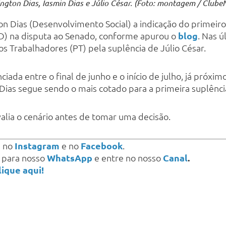
ngton Dias, Iasmin Dias e Júlio César. (Foto: montagem / Club
on Dias (Desenvolvimento Social) a indicação do primei
SD) na disputa ao Senado, conforme apurou o
blog
. Nas 
os Trabalhadores (PT) pela suplência de Júlio César.
ciada entre o final de junho e o início de julho, já próxi
ias segue sendo o mais cotado para a primeira suplênci
valia o cenário antes de tomar uma decisão.
s
no
Instagram
e no
Facebook
.
a para nosso
WhatsApp
e entre no nosso
Canal
.
lique aqui!