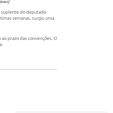
eNews)
ro suplente do deputado
últimas semanas, surgiu uma
mo ao prazo das convenções. O
a.