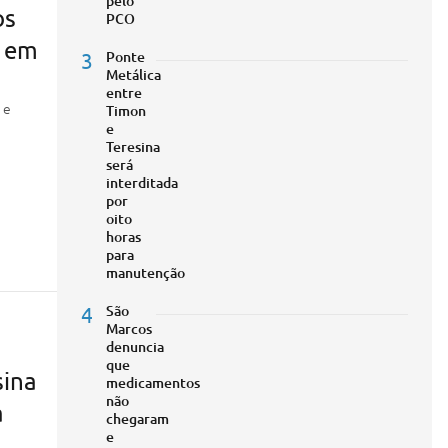
pelo
os
PCO
a em
3
Ponte
Metálica
entre
 e
Timon
e
Teresina
será
interditada
por
oito
horas
para
manutenção
4
São
Marcos
denuncia
que
sina
medicamentos
não
a
chegaram
e