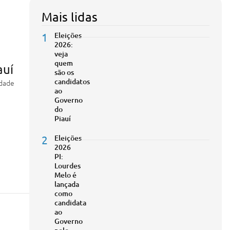
Mais lidas
1
Eleições
2026:
veja
quem
auí
são os
candidatos
idade
ao
Governo
do
Piauí
2
Eleições
2026
PI:
Lourdes
Melo é
lançada
como
candidata
ao
Governo