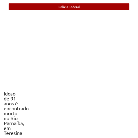
Polícia Federal
Foragido beneficiado com saída durante
pandemia da Covid-19 é preso no Piauí
Idoso
de 91
anos é
encontrado
morto
no Rio
Parnaíba,
em
Teresina