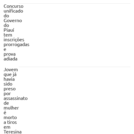
Concurso
unificado
do
Governo
do
Piauí
tem
inscrições
prorrogadas
e
prova
adiada
Jovem
que já
havia
sido
preso
por
assassinato
de
mulher
é
morto
a tiros
em
Teresina