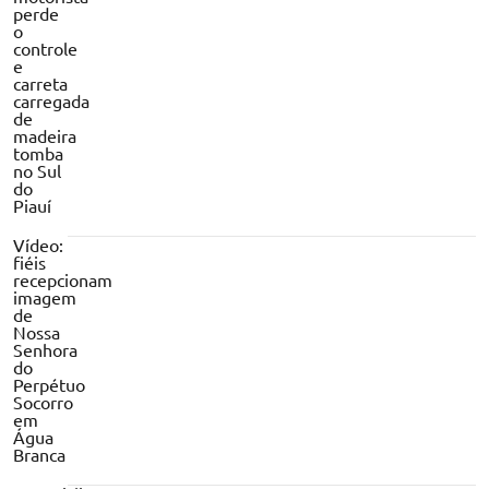
perde
o
controle
e
carreta
carregada
de
madeira
tomba
no Sul
do
Piauí
Vídeo:
fiéis
recepcionam
imagem
de
Nossa
Senhora
do
Perpétuo
Socorro
em
Água
Branca