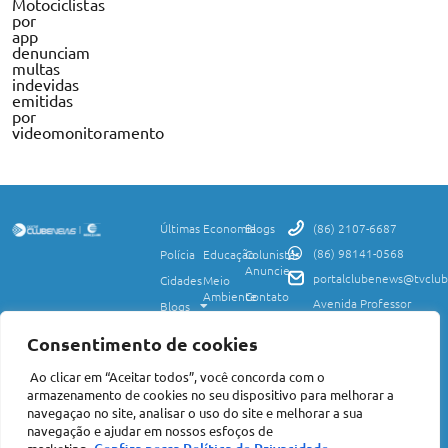
Motociclistas
por
app
denunciam
multas
indevidas
emitidas
por
videomonitoramento
Últimas
Economia
Blogs
(86) 2107-6687
(86) 98141-0568
Polícia
Educação
Colunistas
Anuncie
portalclubenews@tvclub
Cidades
Meio
Ambiente
Contato
Avenida Professor
Blogs
Valter Alencar, 2120,
Ciência
Política de
Esporte
Monte Castelo,
e
Privacidade
Consentimento de cookies
Teresina, PI, 64017-
Saúde
Entretenimento
Termos
425
Ao clicar em “Aceitar todos”, você concorda com o
Mundo
de Uso
Política
armazenamento de cookies no seu dispositivo para melhorar a
Agro
Transparência
Concursos
navegaçao no site, analisar o uso do site e melhorar a sua
e Igualdade
e
navegação e ajudar em nossos esfoços de
Nacional
Empregos