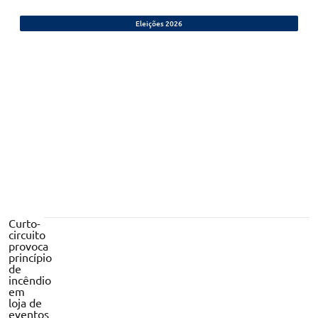
Eleições 2026
Eleições 2026: veja quem são os
candidatos ao Senado pelo Piauí
Curto-
circuito
provoca
princípio
de
incêndio
em
loja de
eventos