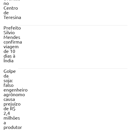
no
Centro
de
Teresina
Prefeito
Silvio
Mendes
confirma
viagem
de 10
dias à
Índia
Golpe
da
soja:
falso
engenheiro
agrônomo
causa
prejuízo
de R$
2,4
milhões
a
produtor