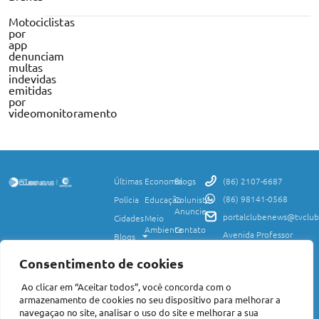
Motociclistas
por
app
denunciam
multas
indevidas
emitidas
por
videomonitoramento
Últimas
Economia
Blogs
(86) 2107-6687
(86) 98141-0568
Polícia
Educação
Colunistas
Anuncie
portalclubenews@tvclub
Cidades
Meio
Ambiente
Contato
Avenida Professor
Blogs
Valter Alencar, 2120,
Ciência
Política de
Esporte
Monte Castelo,
e
Privacidade
Consentimento de cookies
Teresina, PI, 64017-
Saúde
Entretenimento
Termos
425
Ao clicar em “Aceitar todos”, você concorda com o
Mundo
de Uso
Política
armazenamento de cookies no seu dispositivo para melhorar a
Agro
Transparência
Concursos
navegaçao no site, analisar o uso do site e melhorar a sua
e Igualdade