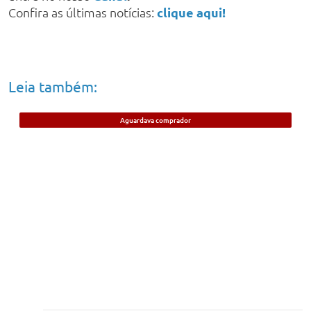
Confira as últimas notícias:
clique aqui!
Leia também:
Aguardava comprador
Jovem de 21 anos é preso em Timon
suspeito de vender cigarros eletrônicos;
anunciava na internet