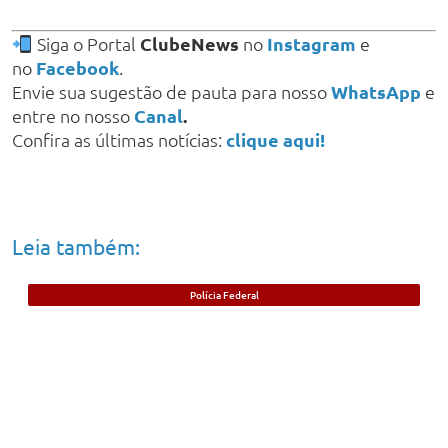
Siga o Portal
ClubeNews
no
Instagram
e
no
Facebook
.
Envie sua sugestão de pauta para nosso
WhatsApp
e
entre no nosso
Canal
.
Confira as últimas notícias:
clique aqui!
Leia também:
Polícia Federal
Foragido beneficiado com saída durante
pandemia da Covid-19 é preso no Piauí