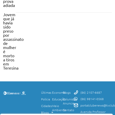
prova
adiada
Jovem
que já
havia
sido
preso
por
assassinato
de
mulher
é
morto
a tiros
em
Teresina
Últimas
Economia
Blogs
(86) 2107-6687
(86) 98141-0568
Polícia
Educação
Colunistas
Anuncie
portalclubenews@tvclub
Cidades
Meio
Ambiente
Contato
Avenida Professor
Blogs