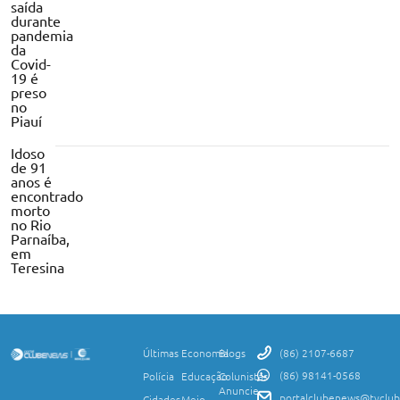
saída
durante
pandemia
da
Covid-
19 é
preso
no
Piauí
Idoso
de 91
anos é
encontrado
morto
no Rio
Parnaíba,
em
Teresina
Últimas
Economia
Blogs
(86) 2107-6687
(86) 98141-0568
Polícia
Educação
Colunistas
Anuncie
portalclubenews@tvclub
Cidades
Meio