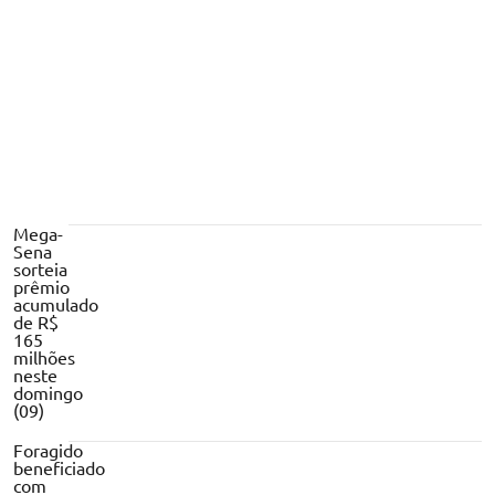
seja aprovada
Mega-
Sena
sorteia
prêmio
acumulado
de R$
165
milhões
neste
domingo
(09)
Foragido
beneficiado
com