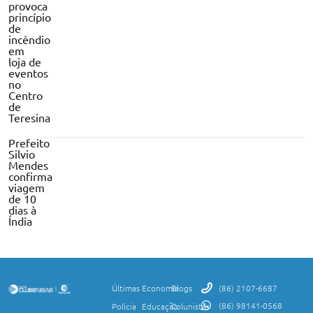
provoca
princípio
de
incêndio
em
loja de
eventos
no
Centro
de
Teresina
Prefeito
Silvio
Mendes
confirma
viagem
de 10
dias à
Índia
Últimas
Economia
Blogs
(86) 2107-6687
(86) 98141-0568
Polícia
Educação
Colunistas