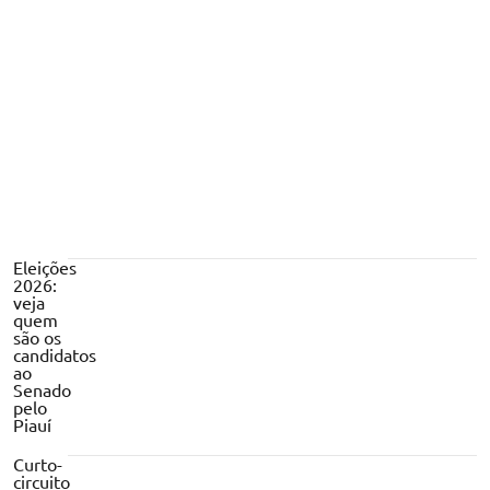
jovens acendem alerta entre médicos
Eleições
2026:
veja
quem
são os
candidatos
ao
Senado
pelo
Piauí
Curto-
circuito