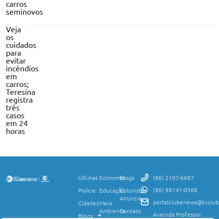
carros
seminovos
Veja
os
cuidados
para
evitar
incêndios
em
carros;
Teresina
registra
três
casos
em 24
horas
Últimas
Economia
Blogs
(86) 2107-6687
(86) 98141-0568
Polícia
Educação
Colunistas
Anuncie
portalclubenews@tvclub
Cidades
Meio
Ambiente
Contato
Avenida Professor
Blogs