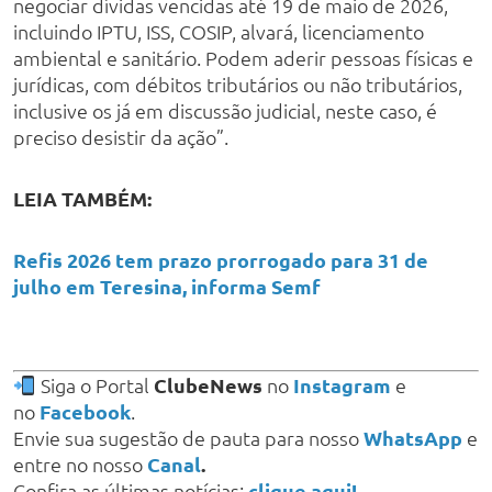
negociar dívidas vencidas até 19 de maio de 2026,
incluindo IPTU, ISS, COSIP, alvará, licenciamento
ambiental e sanitário. Podem aderir pessoas físicas e
jurídicas, com débitos tributários ou não tributários,
inclusive os já em discussão judicial, neste caso, é
preciso desistir da ação”.
LEIA TAMBÉM:
Refis 2026 tem prazo prorrogado para 31 de
julho em Teresina, informa Semf
Siga o Portal
ClubeNews
no
Instagram
e
no
Facebook
.
Envie sua sugestão de pauta para nosso
WhatsApp
e
entre no nosso
Canal
.
Confira as últimas notícias:
clique aqui!