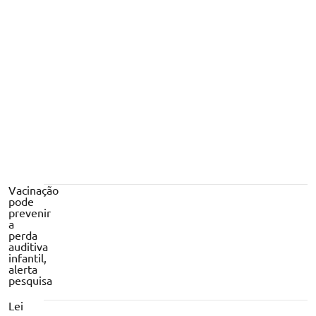
PF, ABIN e Receita Federal vão auxiliar
na fiscalização das prestações de contas
dos candidatos
Vacinação
pode
prevenir
a
perda
auditiva
infantil,
alerta
pesquisa
Lei