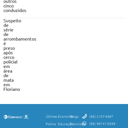
outros
cinco
conduzidos
Suspeito
de
série
de
arrombamentos
é
preso
após
cerco
policial
em
área
de
mata
em
Floriano
Últimas
Economia
Blogs
(86) 2107-6687
(86) 98141-0568
Polícia
Educação
Colunistas