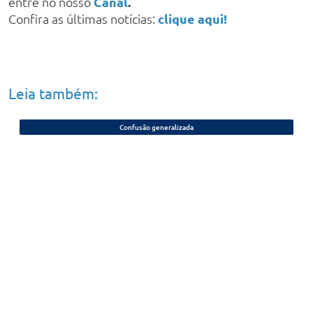
entre no nosso
Canal
.
Confira as últimas notícias:
clique aqui!
Leia também:
Confusão generalizada
Eleição para presidente da Câmara de
Parnaíba é marcada por bate-boca e
presença da Polícia Militar