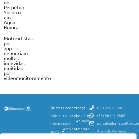
do
Perpétuo
Socorro
em
Água
Branca
Motociclistas
por
app
denunciam
multas
indevidas
emitidas
por
videomonitoramento
Últimas
Economia
Blogs
(86) 2107-6687
(86) 98141-0568
Polícia
Educação
Colunistas
Anuncie
portalclubenews@tvclub
Cidades
Meio
Ambiente
Contato
Avenida Professor
Blogs
Valter Alencar, 2120,
Ciência
Política de