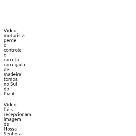
Vídeo:
motorista
perde
o
controle
e
carreta
carregada
de
madeira
tomba
no Sul
do
Piauí
Vídeo:
fiéis
recepcionam
imagem
de
Nossa
Senhora