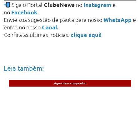
Siga o Portal
ClubeNews
no
Instagram
e
no
Facebook
.
Envie sua sugestão de pauta para nosso
WhatsApp
e
entre no nosso
Canal
.
Confira as últimas notícias:
clique aqui!
Leia também:
Aguardava comprador
Jovem de 21 anos é preso em Timon
suspeito de vender cigarros eletrônicos;
anunciava na internet