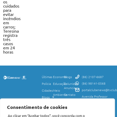
os
cuidados
para
evitar
incêndios
em
carros;
Teresina
registra
três
casos
em 24
horas
Últimas
Economia
Blogs
(86) 2107-6687
(86) 98141-0568
Polícia
Educação
Colunistas
Anuncie
portalclubenews@tvclub
Cidades
Meio
Ambiente
Contato
Avenida Professor
Blogs
Valter Alencar, 2120,
Ciência
Política de
Esporte
Monte Castelo,
e
Privacidade
Consentimento de cookies
Teresina, PI, 64017-
Saúde
Entretenimento
Termos
425
Ao clicar em “Aceitar todos”, você concorda com o
Mundo
de Uso